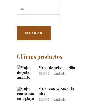
Precio
Precio
mínimo
máximo
FILTRAR
Últimos productos
Mujer de pelo amarillo
55.00
€
IVA incluido
Mujer con pelota en la
playa
55.00
€
IVA incluido