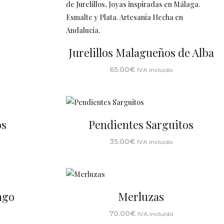
Jurelillos Malagueños de Alba
65.00
€
IVA incluido
os
Pendientes Sarguitos
35.00
€
IVA incluido
ngo
Merluzas
70.00
€
IVA incluido